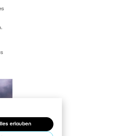
es
.
as
lles erlauben