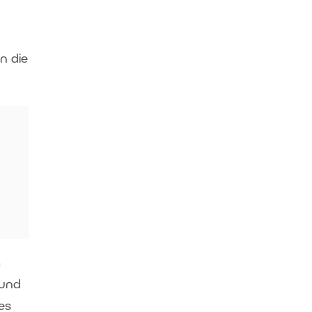
n die
n
 und
es