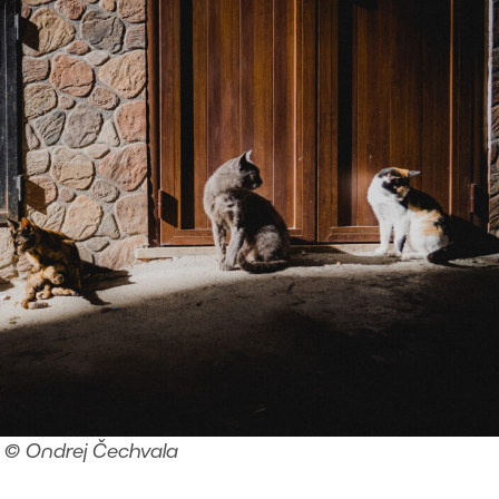
© Ondrej Čechvala