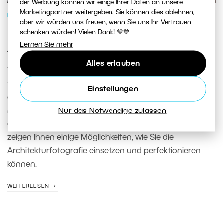
der Werbung können wir einige Ihrer Daten an unsere
Marketingpartner weitergeben. Sie können dies ablehnen,
FOTOGENRES
aber wir würden uns freuen, wenn Sie uns Ihr Vertrauen
Fotografieren von städtischer
schenken würden! Vielen Dank! 💚💙
Lernen Sie mehr
Architektur
Alles erlauben
Vermutlich war jeder von uns schon einmal in einer
fremden Stadt. Je exotischer, desto mehr sind wir von
Einstellungen
etwas fasziniert, sei es ein vertrautes Wahrzeichen, eine
Nur das Notwendige zulassen
malerische kleine Gasse oder eine gewöhnliche Straße,
die den Charakter des Ortes zum Ausdruck bringt. Wir
zeigen Ihnen einige Möglichkeiten, wie Sie die
Architekturfotografie einsetzen und perfektionieren
können.
WEITERLESEN