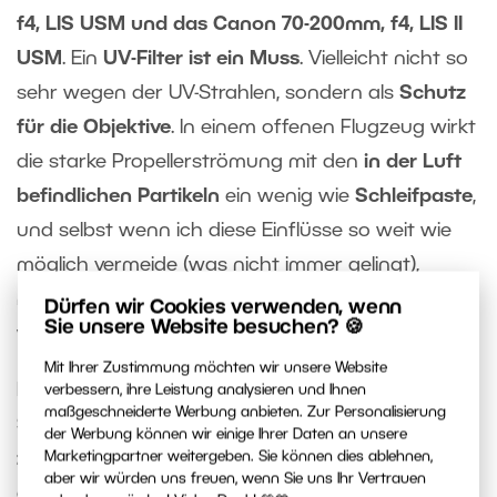
f4, LIS USM und das Canon 70-200mm, f4, LIS II
USM
. Ein
UV-Filter ist ein Muss
. Vielleicht nicht so
sehr wegen der UV-Strahlen, sondern als
Schutz
für die Objektive
. In einem offenen Flugzeug wirkt
die starke Propellerströmung mit den
in der Luft
befindlichen Partikeln
ein wenig wie
Schleifpaste
,
und selbst wenn ich diese Einflüsse so weit wie
möglich vermeide (was nicht immer gelingt),
müsste das Objektiv nach einiger Zeit entsorgt
Dürfen wir Cookies verwenden, wenn
Sie unsere Website besuchen? 🍪
werden.
Mit Ihrer Zustimmung möchten wir unsere Website
Für Aufnahmen von Schlössern, Landschaften,
verbessern, ihre Leistung analysieren und Ihnen
maßgeschneiderte Werbung anbieten. Zur Personalisierung
Staudämmen
usw. verwende ich eine
Zeit
der Werbung können wir einige Ihrer Daten an unsere
zwischen 1/500 – 1/1000
und manchmal setze ich
Marketingpartner weitergeben. Sie können dies ablehnen,
aber wir würden uns freuen, wenn Sie uns Ihr Vertrauen
die Stabilisierung ein. Die
Blende
ist natürlich