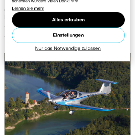
schenken würden! Vielen Dank! 💚💙
„landschaftlich“
,
d.h. 8 – 13
, und wenn ich die
Lernen Sie mehr
Brennweite verlängern muss, mache ich sie noch
Alles erlauben
weiter zu. Je nach Flughöhe sind 30 – 70mm
Einstellungen
ausreichend.
Nur das Notwendige zulassen