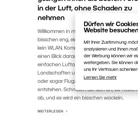
in der Luft, ohne Schaden zu
nehmen
Dürfen wir Cookie
Website besuchen
Willkommen in meinem Büro. Es ist ein
bisschen eng, ein bisschen zugig, und es gi
Mit Ihrer Zustimmung möch
kein WLAN. Kommen Sie und werfen Sie
analysieren und Ihnen maß
der Werbung können wir ei
einen Blick darauf, wie diese scheinbar
weitergeben. Sie können d
einfachen Luftaufnahmen von
uns Ihr Vertrauen schenken
Landschaften und verschiedenen Objekte
Lernen Sie mehr
oder sogar Flugzeugen in der Luft
entstehen. Schnallen Sie sich an, wir heben
ab, und es wird ein bisschen wackeln.
WEITERLESEN