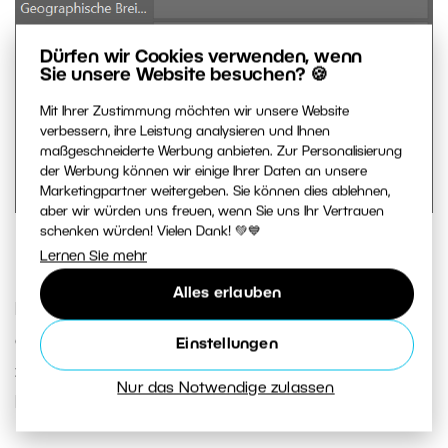
Dürfen wir Cookies verwenden, wenn
Sie unsere Website besuchen? 🍪
Mit Ihrer Zustimmung möchten wir unsere Website
verbessern, ihre Leistung analysieren und Ihnen
maßgeschneiderte Werbung anbieten. Zur Personalisierung
der Werbung können wir einige Ihrer Daten an unsere
Marketingpartner weitergeben. Sie können dies ablehnen,
aber wir würden uns freuen, wenn Sie uns Ihr Vertrauen
schenken würden! Vielen Dank! 💚💙
In der linken Leiste unter GPS finden Sie Tracklog laden.
Lernen Sie mehr
Alles erlauben
Es wird eine Karte mit Ihrer Route gezeichnet und
eine Tabelle, mit der Sie Ihren Fotos Daten
Einstellungen
zuweisen können, die direkt in die EXIF-Daten der
Nur das Notwendige zulassen
Fotos eingetragen werden.