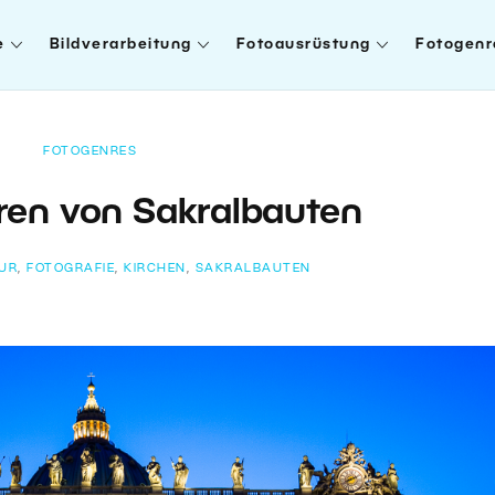
e
Bildverarbeitung
Fotoausrüstung
Fotogenr
FOTOGENRES
ren von Sakralbauten
UR
,
FOTOGRAFIE
,
KIRCHEN
,
SAKRALBAUTEN