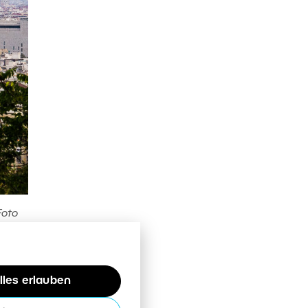
Foto
 zu
sieren
m bei
lles erlauben