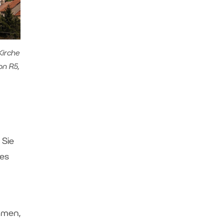
Kirche
on R5,
 Sie
 es
hmen,