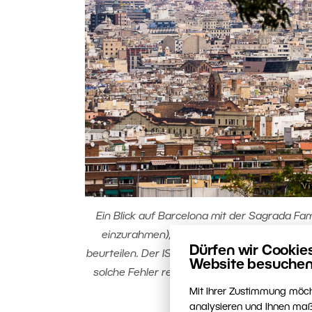
Ein Blick auf Barcelona mit der Sagrada Fam
einzurahmen), aber nach einer Weile wirken
Dürfen wir Cookie
beurteilen. Der ISO-Wert 800 ist hier ein Feh
Website besuchen
solche Fehler regelmäßig. Canon 350D, Sigma 
Um
Mit Ihrer Zustimmung möch
analysieren und Ihnen maß