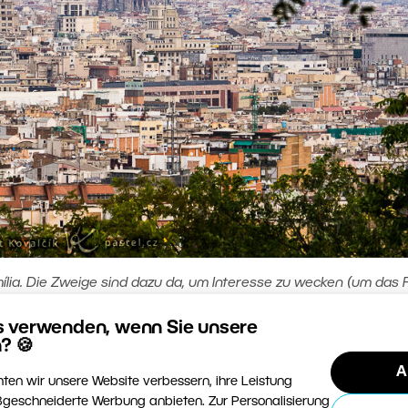
ília. Die Zweige sind dazu da, um Interesse zu wecken (um das 
 sie ein wenig zu auffällig. Manchmal ist es schwer, das vor Ort
s verwenden, wenn Sie unsere
ler – die alte Canon 350D hat keine Auto-ISO-Funktion, daher pas
? 🍪
70-300/4-5,6, 1/800 s, f/11, ISO 800, 108 mm Brennweite (173 m
A
rechnung auf Vollformat)
ten wir unsere Website verbessern, ihre Leistung
geschneiderte Werbung anbieten. Zur Personalisierung