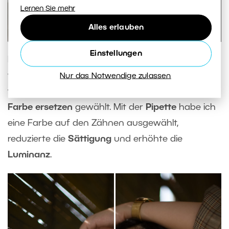
Lernen Sie mehr
Alles erlauben
Einstellungen
Klicken Sie dann einfach auf Korrekturen und
wählen Sie die Art der Bearbeitung. Sie können
Nur das Notwendige zulassen
wieder die
Belichtung
anpassen, aber ich habe
Farbe ersetzen
gewählt. Mit der
Pipette
habe ich
eine Farbe auf den Zähnen ausgewählt,
reduzierte die
Sättigung
und erhöhte die
Luminanz
.