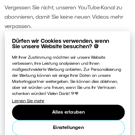
Vergessen Sie nicht, unseren YouTube-Kanal zu
abonnieren, damit Sie keine neuen Videos mehr
verpassen.
Dürfen wir Cookies verwenden, wenn
Sie unsere Website besuchen? 🍪
Mit Ihrer Zustimmung möchten wir unsere Website
Bleiben Sie auf dem Laufenden,
verbessern, ihre Leistung analysieren und Ihnen
jede Woche
maßgeschneiderte Werbung anbieten. Zur Personalisierung
veröffentlichen wir Neuigkeiten
der Werbung können wir einige Ihrer Daten an unsere
Marketingpartner weitergeben. Sie können dies ablehnen,
aus der Welt der Fotografie
aber wir würden uns freuen, wenn Sie uns Ihr Vertrauen
schenken würden! Vielen Dank! 💚💙
Abonnieren Sie das Beste von lernen.zoner.de
Lernen Sie mehr
Alles erlauben
Einstellungen