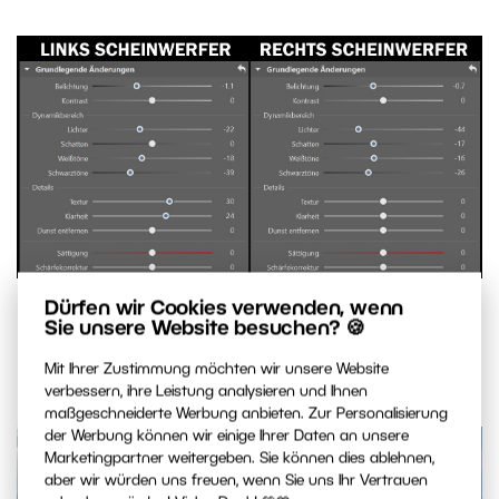
Ich habe die Scheinwerfer einzeln ausgewählt
Dürfen wir Cookies verwenden, wenn
Sie unsere Website besuchen? 🍪
und die Einstellungen so angepasst, dass beide
zur Geltung kommen und einheitlich aussehen.
Mit Ihrer Zustimmung möchten wir unsere Website
verbessern, ihre Leistung analysieren und Ihnen
maßgeschneiderte Werbung anbieten. Zur Personalisierung
der Werbung können wir einige Ihrer Daten an unsere
Marketingpartner weitergeben. Sie können dies ablehnen,
aber wir würden uns freuen, wenn Sie uns Ihr Vertrauen