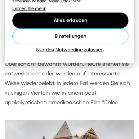
schenken würden! Vielen Dank! 💚💙
Bahnhofsgebäude im Art-déco-Stil
Lernen Sie mehr
Alles erlauben
3. Heruntergekommene Häuser
Einstellungen
Vor allem in Buffalo und Detroit gibt es viele
Nur das Notwendige zulassen
interessante Viertel, die einst von der Mittel- und
Oberschicht bewohnt wurden. Heute stehen sie
entweder leer oder werden auf interessante
Weise wiederbelebt. In jedem Fall werden Sie sich
in einigen Vierteln wie in einem post-
apokalyptischen amerikanischen Film fühlen.