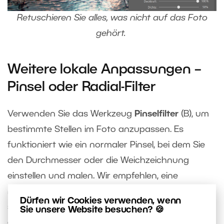
Retuschieren Sie alles, was nicht auf das Foto
gehört.
Weitere lokale Anpassungen –
Pinsel oder Radial-Filter
Verwenden Sie das Werkzeug
Pinselfilter
(B), um
bestimmte Stellen im Foto anzupassen. Es
funktioniert wie ein normaler Pinsel, bei dem Sie
den Durchmesser oder die Weichzeichnung
einstellen und malen. Wir empfehlen, eine
möglichst hohe Weichzeichnung einzustellen, um
Dürfen wir Cookies verwenden, wenn
sogenannte Kanten im Bild zu vermeiden. In
Sie unsere Website besuchen? 🍪
diesem Fall ist der Filter nützlich, um die Wirkung