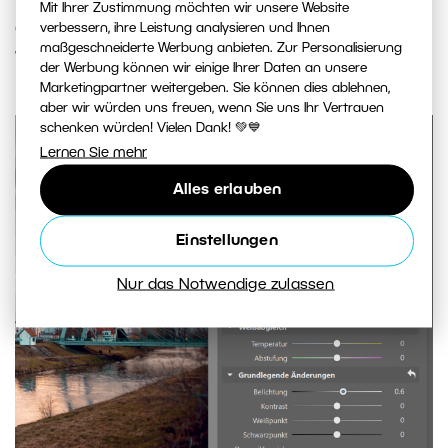
Mit Ihrer Zustimmung möchten wir unsere Website
des Verlaufsfilters abzuschwächen, der eine der
verbessern, ihre Leistung analysieren und Ihnen
maßgeschneiderte Werbung anbieten. Zur Personalisierung
Wolken zu stark abgedunkelt hat.
der Werbung können wir einige Ihrer Daten an unsere
Marketingpartner weitergeben. Sie können dies ablehnen,
aber wir würden uns freuen, wenn Sie uns Ihr Vertrauen
schenken würden! Vielen Dank! 💚💙
Lernen Sie mehr
Alles erlauben
Einstellungen
Nur das Notwendige zulassen