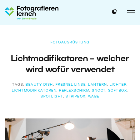
FOTOAUSRÜSTUNG
Lichtmodifikatoren – welcher
wird wofür verwendet
TAGS:
BEAUTY DISH
,
FRESNEL-LINSE
,
LANTERN
,
LICHTER
,
LICHTMODIFIKATOREN
,
REFLEXSCHIRM
,
SNOOT
,
SOFTBOX
,
SPOTLIGHT
,
STRIPBOX
,
WABE