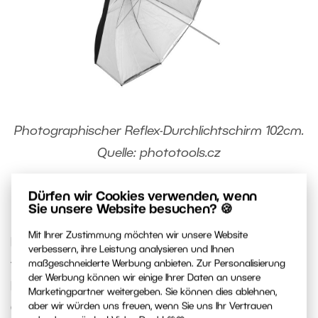
Photographischer Reflex-Durchlichtschirm 102cm.
Quelle: phototools.cz
Dürfen wir Cookies verwenden, wenn
Fresnel-Linse
Sie unsere Website besuchen? 🍪
Mit Ihrer Zustimmung möchten wir unsere Website
Die Fresnel-Linse ist nach ihrem Erfinder, dem
verbessern, ihre Leistung analysieren und Ihnen
französischen Physiker Augustin-Jean Fresnel,
maßgeschneiderte Werbung anbieten. Zur Personalisierung
der Werbung können wir einige Ihrer Daten an unsere
benannt und steht an der Grenze zwischen den
Marketingpartner weitergeben. Sie können dies ablehnen,
aber wir würden uns freuen, wenn Sie uns Ihr Vertrauen
Gruppen von Modifikatoren, die das Licht weicher