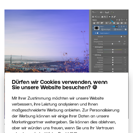
Dürfen wir Cookies verwenden, wenn
Sie unsere Website besuchen? 🍪
Mit Ihrer Zustimmung möchten wir unsere Website
verbessern, ihre Leistung analysieren und Ihnen
maßgeschneiderte Werbung anbieten. Zur Personalisierung
der Werbung können wir einige Ihrer Daten an unsere
Marketingpartner weitergeben. Sie können dies ablehnen,
Invertieren Sie den kreisförmigen Verlauf. Der Teil
aber wir würden uns freuen, wenn Sie uns Ihr Vertrauen
des Fotos, der später vignettiert wird, wird violett