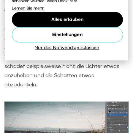
schenken würden! Vielen Dank! 💚💙
gefärbt.
Lernen Sie mehr
Alles erlauben
Reduzieren Sie anschließend die
Belichtung
, um
Einstellungen
die Ecken abzudunkeln. Gleichzeitig können Sie
auch weitere Parameter anpassen, damit die
Nur das Notwendige zulassen
Vignettierung Ihren Vorstellungen entspricht. Es
schadet beispielsweise nicht, die Lichter etwas
anzuheben und die Schatten etwas
abzudunkeln.