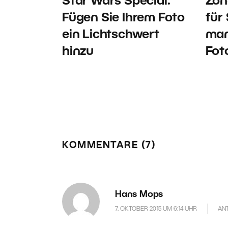
Star Wars Special:
Zon
Fügen Sie Ihrem Foto
für 
ein Lichtschwert
man
hinzu
Fot
KOMMENTARE (7)
Hans Mops
7. OKTOBER 2015 UM 6:14 UHR
AN