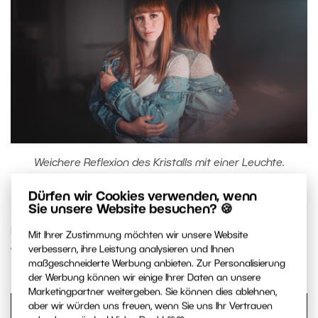
Weichere Reflexion des Kristalls mit einer Leuchte.
Nikon D750, 50 mm, 1/125, f/1.4, ISO 100.
Dürfen wir Cookies verwenden, wenn
Sie unsere Website besuchen? 🍪
Die Reflexionen können sich auch in der Schwarz-
Mit Ihrer Zustimmung möchten wir unsere Website
verbessern, ihre Leistung analysieren und Ihnen
Weiß-Variante sehen lassen.
maßgeschneiderte Werbung anbieten. Zur Personalisierung
der Werbung können wir einige Ihrer Daten an unsere
Marketingpartner weitergeben. Sie können dies ablehnen,
aber wir würden uns freuen, wenn Sie uns Ihr Vertrauen