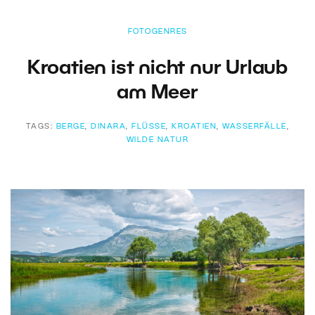
FOTOGENRES
Kroatien ist nicht nur Urlaub
am Meer
TAGS:
BERGE
,
DINARA
,
FLÜSSE
,
KROATIEN
,
WASSERFÄLLE
,
WILDE NATUR