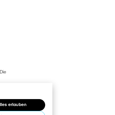
Die
rbe
lles erlauben