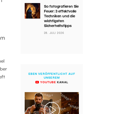
n
So fotografieren Sie
Feuer: 3 effektvolle
Techniken und die
wichtigsten
Sicherheitstipps
28. JULI 2026
um
el
Aber
EBEN VERÖFFENTLICHT AUF
aft
UNSEREM
YOUTUBE
KANAL