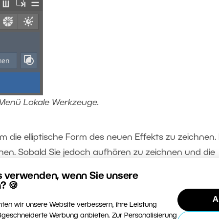
im Menü Lokale Werkzeuge.
um die elliptische Form des neuen Effekts zu zeichnen. 
en. Sobald Sie jedoch aufhören zu zeichnen und die
s Kreisförmigen Verlaufs bearbeiten, wird die blaue Fa
s verwenden, wenn Sie unsere
genommenen Anpassungen werden wirksam.
? 🍪
A
ten wir unsere Website verbessern, ihre Leistung
geschneiderte Werbung anbieten. Zur Personalisierung