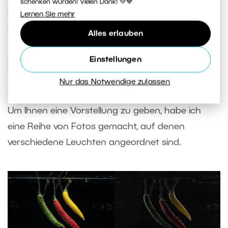
schenken würden! Vielen Dank! 💚💙
Folie
wird der Hintergrund auf den angegebenen
Lernen Sie mehr
Farbton getönt.
Alles erlauben
Einstellungen
Zusammenstellen der
Beleuchtung
Nur das Notwendige zulassen
Um Ihnen eine Vorstellung zu geben, habe ich
eine Reihe von Fotos gemacht, auf denen
verschiedene Leuchten angeordnet sind.