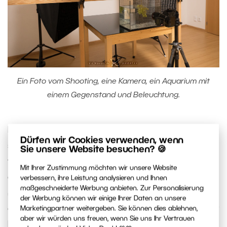
Ein Foto vom Shooting, eine Kamera, ein Aquarium mit
einem Gegenstand und Beleuchtung.
Die drei Lichter mit Softboxen sind deutlich
Dürfen wir Cookies verwenden, wenn
sichtbar, beachten Sie jedoch die Beine des
Sie unsere Website besuchen? 🍪
vierten Standes unter dem Tisch. Da ist ein Blitz
Mit Ihrer Zustimmung möchten wir unsere Website
drauf, den ich auf die Wand gerichtet habe. Je
verbessern, ihre Leistung analysieren und Ihnen
maßgeschneiderte Werbung anbieten. Zur Personalisierung
nachdem, ob es blinkt oder nicht, kann ich
der Werbung können wir einige Ihrer Daten an unsere
entscheiden, ob der Hintergrund hinter dem Motiv
Marketingpartner weitergeben. Sie können dies ablehnen,
aber wir würden uns freuen, wenn Sie uns Ihr Vertrauen
hell oder dunkel ist. Bei Verwendung von
farbiger