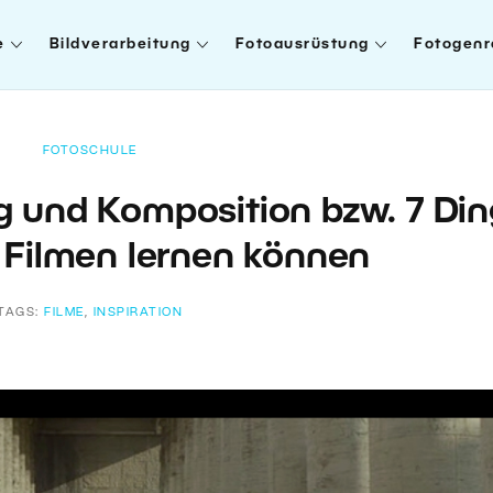
e
Bildverarbeitung
Fotoausrüstung
Fotogenr
FOTOSCHULE
g und Komposition bzw. 7 Di
n Filmen lernen können
TAGS:
FILME
,
INSPIRATION