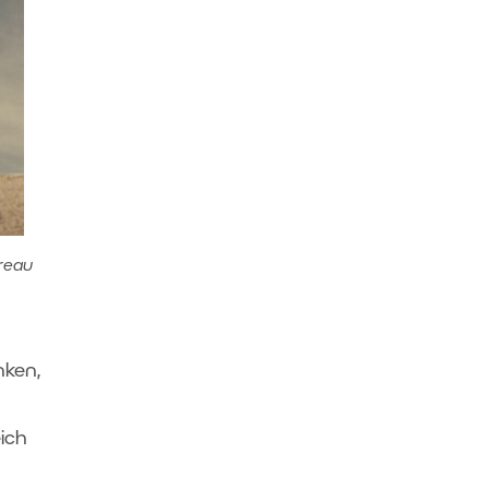
vreau
nken,
ich