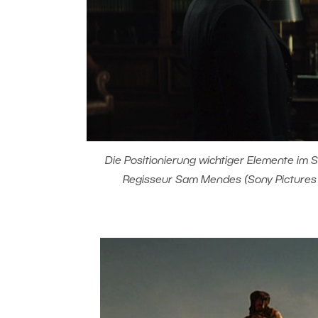
Die Positionierung wichtiger Elemente im S
Regisseur Sam Mendes (Sony Pictures