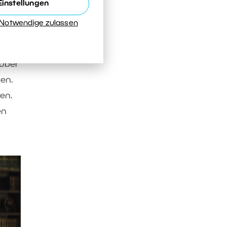
Einstellungen
 Notwendige zulassen
rüber
en.
en.
en