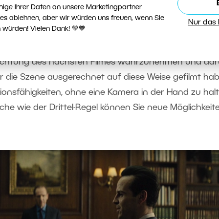
nige Ihrer Daten an unsere Marketingpartner
ies ablehnen, aber wir würden uns freuen, wenn Sie
Nur das
 Squad von Davida Ayer (Warner Bros., Warner Home Video).
 würden! Vielen Dank! 💚💙
trachtung des nächsten Filmes wahrzunehmen und da
die Szene ausgerechnet auf diese Weise gefilmt hab
ionsfähigkeiten, ohne eine Kamera in der Hand zu halt
che wie der Drittel-Regel können Sie neue Möglichkeit