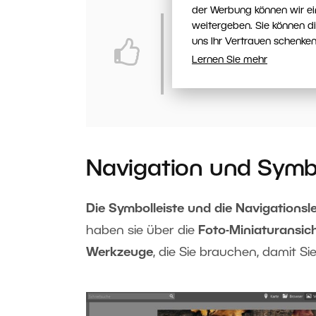
der Werbung können wir ei
weitergeben. Sie können d
Durch die Einstellung 
uns Ihr Vertrauen schenken
Parameter nicht verän
Lernen Sie mehr
Bildbearbeitung.
Navigation und Symbo
Die Symbolleiste und die Navigationsle
haben sie über die
Foto-Miniaturansic
Werkzeuge
, die Sie brauchen, damit Si