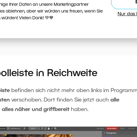
nige Ihrer Daten an unsere Marketingpartner
ies ablehnen, aber wir würden uns freuen, wenn Sie
des LUT-Profils werden die Werte der einzelnen
Nur das
 würden! Vielen Dank! 💚💙
dert. Dadurch haben Sie mehr Spielraum bei der
lleiste in Reichweite
iste
befinden sich nicht mehr oben links im Programm
hten
verschoben. Dort finden Sie jetzt auch
alle
e
alles näher und griffbereit
haben.