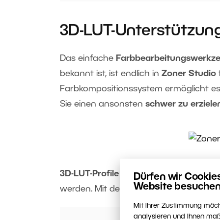
3D-LUT-Unterstützun
Das einfache
Farbbearbeitungswerkz
bekannt ist, ist endlich in
Zoner Studio
Farbkompositionssystem ermöglicht es
Sie einen ansonsten
schwer zu erziel
3D-LUT-Profile
können einfach aus de
Dürfen wir Cookie
Website besuchen
werden. Mit den einfachen Steuerelemen
Mit Ihrer Zustimmung möch
analysieren und Ihnen maß