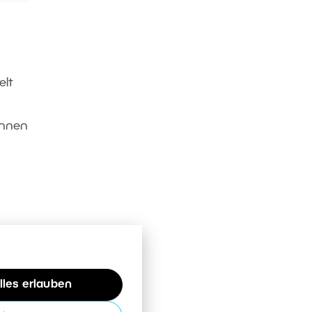
elt
önnen
len.
lles erlauben