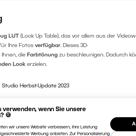
g
eug LUT
(Look Up Table), das vor allem aus der Videow
für Ihre Fotos
verfügbar
. Dieses 3D-
 Ihnen, die
Farbtönung
zu beschleunigen. Dadurch k
enden Look
erzielen.
m Internet bezogen und
in das Programm importiert
s verwenden, wenn Sie unsere
? 🍪
ten können Sie die Effektintensität des Fotos einstel
A
ten wir unsere Website verbessern, ihre Leistung
geschneiderte Werbung anbieten. Zur Personalisierung