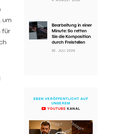
4. AUGUST 2026
h
t, um
Bearbeitung in einer
 für
Minute: So retten
Sie die Komposition
och
durch Freistellen
30. JULI 2026
l
EBEN VERÖFFENTLICHT AUF
UNSEREM
YOUTUBE
KANAL