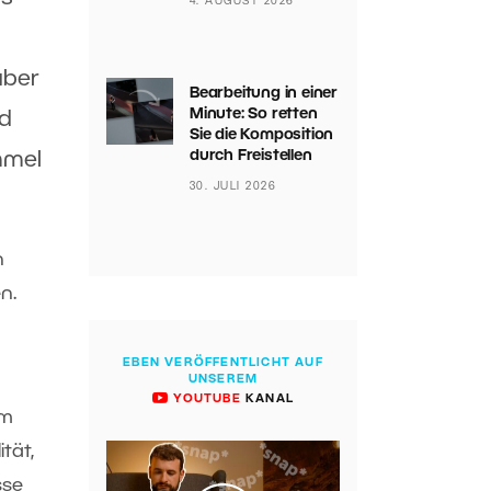
4. AUGUST 2026
aber
Bearbeitung in einer
Minute: So retten
nd
Sie die Komposition
durch Freistellen
mmel
30. JULI 2026
n
n.
EBEN VERÖFFENTLICHT AUF
UNSEREM
YOUTUBE
KANAL
em
tät,
sse