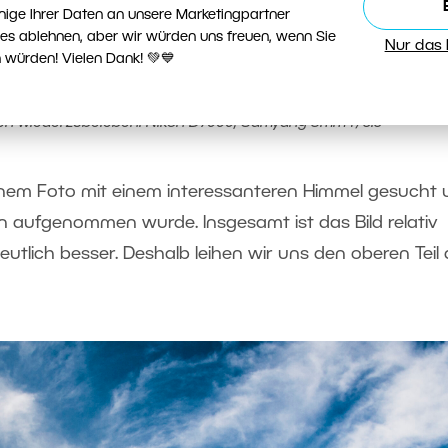
nige Ihrer Daten an unsere Marketingpartner
ies ablehnen, aber wir würden uns freuen, wenn Sie
Nur das
 würden! Vielen Dank! 💚💙
hen wiederzubeleben. Nikon D7000, Samyang 8mm f/3.5
nem Foto mit einem interessanteren Himmel gesucht 
n aufgenommen wurde. Insgesamt ist das Bild relativ
tlich besser. Deshalb leihen wir uns den oberen Teil