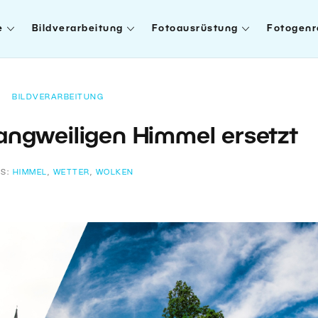
e
Bildverarbeitung
Fotoausrüstung
Fotogenr
BILDVERARBEITUNG
angweiligen Himmel ersetzt
GS:
HIMMEL
,
WETTER
,
WOLKEN