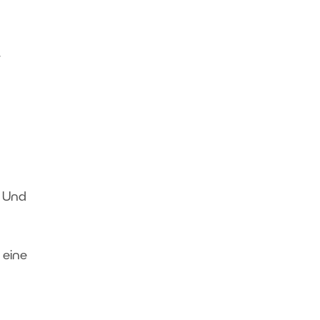
t
. Und
. eine