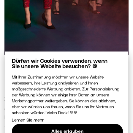
Dürfen wir Cookies verwenden, wenn
Canon 6D, Tamron 24 – 70 mm/2.8, 1/125 s, f10, ISO 100,
Sie unsere Website besuchen? 🍪
Brennweite 61 mm.Models: Kateřina Kokešová, Monika
Mit Ihrer Zustimmung möchten wir unsere Website
Vaculíková, Hana Vágnerová
verbessern, ihre Leistung analysieren und Ihnen
maßgeschneiderte Werbung anbieten. Zur Personalisierung
der Werbung können wir einige Ihrer Daten an unsere
Zum Beispiel bei diesem Fotoshooting hatte ich
Marketingpartner weitergeben. Sie können dies ablehnen,
aber wir würden uns freuen, wenn Sie uns Ihr Vertrauen
sechs Assistenten. Zwei haben den
schenken würden! Vielen Dank! 💚💙
Papierhintergrund gehalten, weil wir draußen
Lernen Sie mehr
fotografiert haben, damit sich der Rauch nach
Alles erlauben