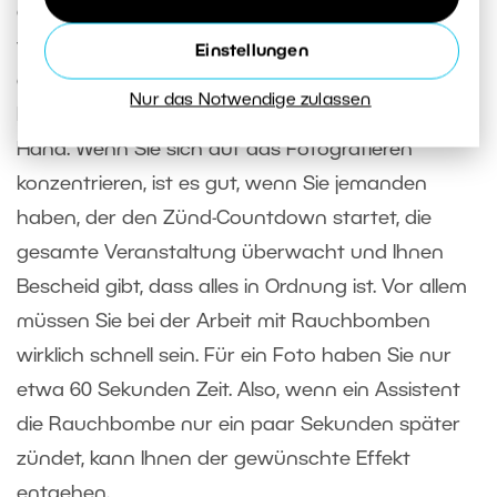
dem Fotoshooting so schnell wie möglich
verflüchtigt. Drei weitere haben die Rauchbombe
Einstellungen
gezündet. Der letzte hat die Szene im Auge
Nur das Notwendige zulassen
behalten und hatte einen Feuerlöscher zur
Hand. Wenn Sie sich auf das Fotografieren
konzentrieren, ist es gut, wenn Sie jemanden
haben, der den Zünd-Countdown startet, die
gesamte Veranstaltung überwacht und Ihnen
Bescheid gibt, dass alles in Ordnung ist. Vor allem
müssen Sie bei der Arbeit mit Rauchbomben
wirklich schnell sein. Für ein Foto haben Sie nur
etwa 60 Sekunden Zeit. Also, wenn ein Assistent
die Rauchbombe nur ein paar Sekunden später
zündet, kann Ihnen der gewünschte Effekt
entgehen.