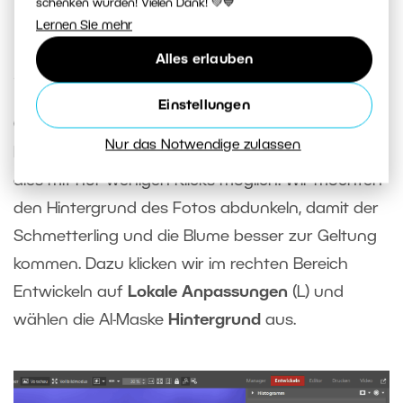
schenken würden! Vielen Dank! 💚💙
Lernen Sie mehr
Lokale Anpassungen zum
Alles erlauben
Schluss
Einstellungen
Oft ist es auch sinnvoll, einen bestimmten Teil des
Nur das Notwendige zulassen
Fotos separat zu bearbeiten. Dank
AI-Masken
ist
dies mit nur wenigen Klicks möglich. Wir möchten
den Hintergrund des Fotos abdunkeln, damit der
Schmetterling und die Blume besser zur Geltung
kommen. Dazu klicken wir im rechten Bereich
Entwickeln auf
Lokale Anpassungen
(L) und
wählen die AI-Maske
Hintergrund
aus.