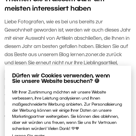
meisten interessiert haben
Liebe Fotografen, wie es bei uns bereits zur
Gewohnheit geworden ist, werden wir auch dieses Jahr
mit einer Auswahl von Artikeln abschließen, die Ihnen in
diesem Jahr am besten gefallen haben. Blicken Sie auf
das Beste aus unserem Blog lernen.zoner.de zurück
und lesen Sie erneut nicht nur Ihre Lieblingsartikel,
sondern auch die, für die im Laufe des Jahres keine Zeit
Dürfen wir Cookies verwenden, wenn
übrig blieb. Und schon bald können Sie sich auf viele
Sie unsere Website besuchen? 🍪
Fototipps und -anleitungen freuen, die wir 2020 für Sie
Mit Ihrer Zustimmung möchten wir unsere Website
vorbereiten werden. Wir werden auf keinen Fall untätig
verbessern, ihre Leistung analysieren und Ihnen
bleiben!
maßgeschneiderte Werbung anbieten. Zur Personalisierung
der Werbung können wir einige Ihrer Daten an unsere
Marketingpartner weitergeben. Sie können dies ablehnen,
WEITERLESEN
aber wir würden uns freuen, wenn Sie uns Ihr Vertrauen
schenken würden! Vielen Dank! 💚💙