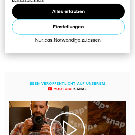
Lernen Sie mehr
Alles erlauben
Einstellungen
MEHR ANZEIGEN
Nur das Notwendige zulassen
EBEN VERÖFFENTLICHT AUF UNSEREM
YOUTUBE
KANAL