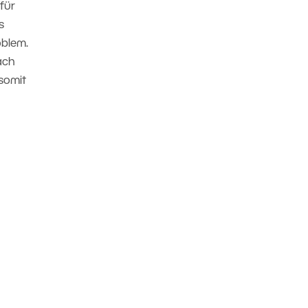
für
s
oblem.
ach
 somit