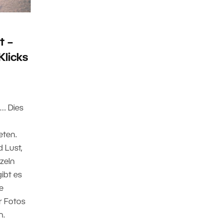
t –
Klicks
… Dies
eten.
 Lust,
zeln
ibt es
e
r Fotos
n.