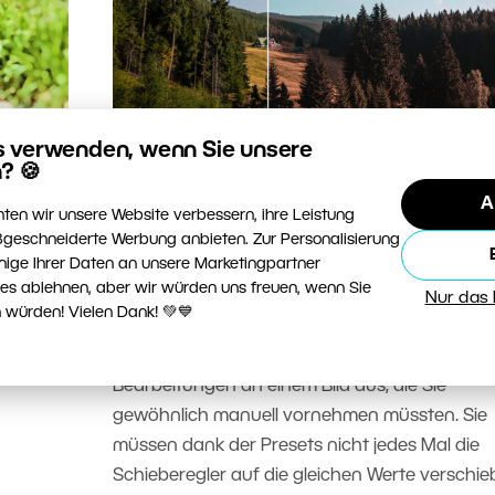
BILDVERARBEITUNG
s verwenden, wenn Sie unsere
? 🍪
ss-
Wie kann man die Bildbearbeitu
A
beschleunigen und gleichzeitig 
ten wir unsere Website verbessern, ihre Leistung
geschneiderte Werbung anbieten. Zur Personalisierung
eigenen Stil beibehalten? Erstell
ro-Stil
nige Ihrer Daten an unsere Marketingpartner
Sie hierzu eigene Presets
er. In
ies ablehnen, aber wir würden uns freuen, wenn Sie
Nur das
 würden! Vielen Dank! 💚💙
ht mehr
Die Presets beschleunigen die Bildbearbeitung
erheblich. Sie führen nämlich gleichzeitig meh
stecher
Bearbeitungen an einem Bild aus, die Sie
gewöhnlich manuell vornehmen müssten. Sie
müssen dank der Presets nicht jedes Mal die
Schieberegler auf die gleichen Werte verschie