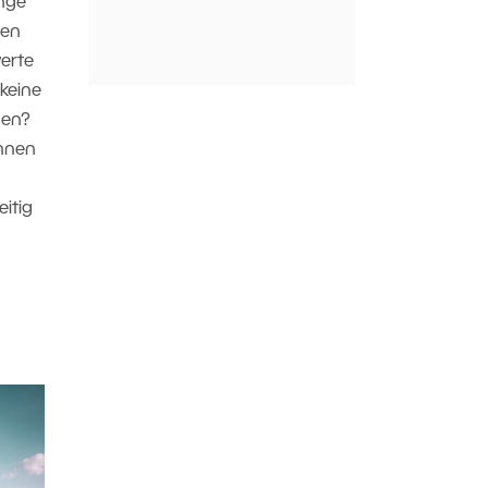
nge
sen
erte
 keine
den?
Ihnen
eitig