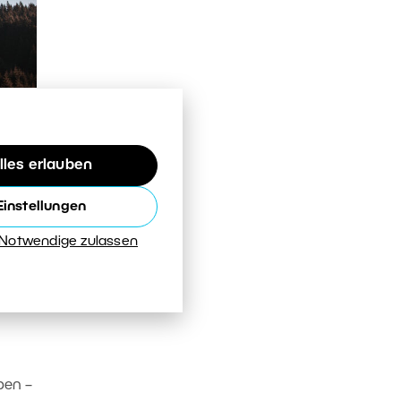
ng
lles erlauben
den
en
Einstellungen
 Notwendige zulassen
rere
ben –