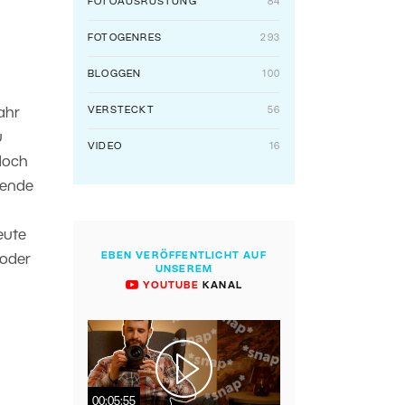
FOTOAUSRÜSTUNG
84
FOTOGENRES
293
BLOGGEN
100
VERSTECKT
56
ahr
u
VIDEO
16
 doch
rende
eute
EBEN VERÖFFENTLICHT AUF
 oder
UNSEREM
YOUTUBE
KANAL
00:05:55