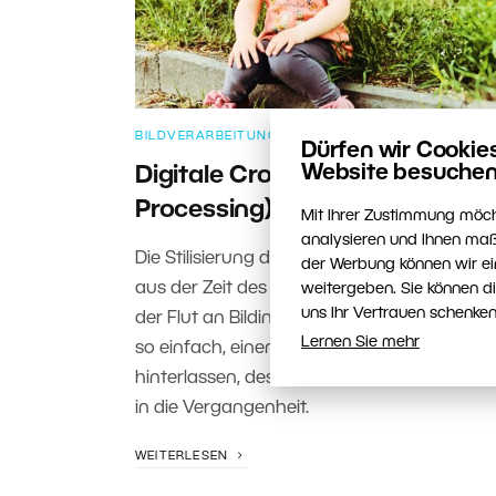
BILDVERARBEITUNG
Dürfen wir Cookie
Website besuchen
Digitale Crossentwicklung (Cro
Processing)
Mit Ihrer Zustimmung möch
analysieren und Ihnen maß
Die Stilisierung der Digitalfotografie zum Ret
der Werbung können wir ei
aus der Zeit des Kinofilms wird immer beliebt
weitergeben. Sie können d
uns Ihr Vertrauen schenken
der Flut an Bildinformationen ist es gar nic
Lernen Sie mehr
so einfach, einen bleibenden Eindruck zu
hinterlassen, deshalb machen wir einen Ab
in die Vergangenheit.
WEITERLESEN