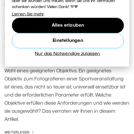
aber wir würden uns freuen, wenn Sie uns Ihr Vertrauen
Wir wählen die richtige Technik für
schenken würden! Vielen Dank! 💚💙
Lernen Sie mehr
Sportfotografie II: Wie wählt man das
ideale Objektiv?
Alles erlauben
Das letzte Mal haben wir uns gefragt, worauf man bei
Einstellungen
der Auswahl eines Kameragehäuses für
Nur das Notwendige zulassen
Sportfotografie achten sollte. Sie wissen also bereits,
wie man das Gehäuse auswählt, diesmal geht es um die
Wahl eines geeigneten Objektivs. Ein geeignetes
Objektiv zum Fotografieren einer Sportveranstaltung
ist eines, das nicht so teuer ist, universell einsetzbar ist
und die erforderlichen Parameter erfüllt. Welche
Objektive erfüllen diese Anforderungen und wie werden
sie ausgewählt? Das verraten wir Ihnen in diesem
Artikel.
WEITERLESEN