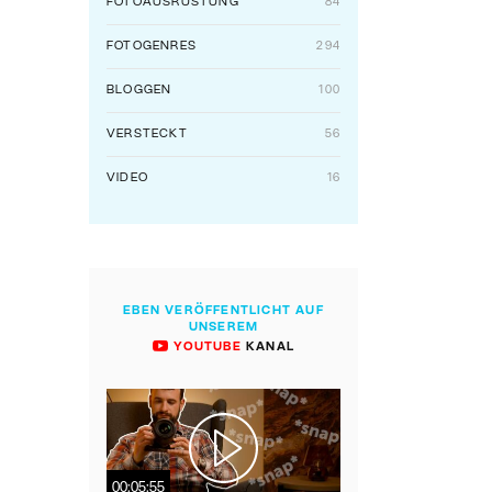
FOTOAUSRÜSTUNG
84
FOTOGENRES
294
BLOGGEN
100
VERSTECKT
56
VIDEO
16
EBEN VERÖFFENTLICHT AUF
UNSEREM
YOUTUBE
KANAL
00:05:55