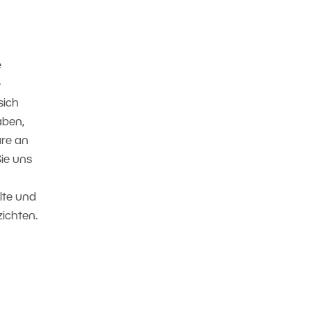
e
e
sich
aben,
are an
ie uns
lte und
ichten.