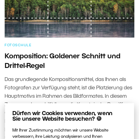
FOTOSCHULE
Komposition: Goldener Schnitt und
Drittel-Regel
Das grundlegende Kompositionsmittel, das Ihnen als
Fotografen zur Verfügung steht, ist die Platzierung des
Hauptmotivs im Rahmen des Bildformates. In diesem
Zusammenhang hilft Ihnen die Kenntnis der Begriffe
Dürfen wir Cookies verwenden, wenn
Goldener Schnitt und Drittel-Regel. Die Platzierung des
Sie unsere Website besuchen? 🍪
Motivs im Foto hat nicht nur Auswirkungen auf dessen
Lesbarkeit, sondern sie kann auch die gesamte
Mit Ihrer Zustimmung möchten wir unsere Website
verbessern, ihre Leistung analysieren und Ihnen
fotografische Botschaft gewaltig beeinflussen.