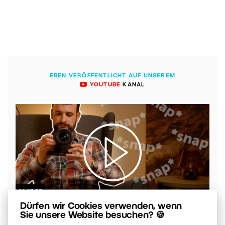
EBEN VERÖFFENTLICHT AUF UNSEREM
YOUTUBE
KANAL
00:05:55
Dürfen wir Cookies verwenden, wenn
VIDEO: Welche Verschlussmodi gibt es?
Sie unsere Website besuchen? 🍪