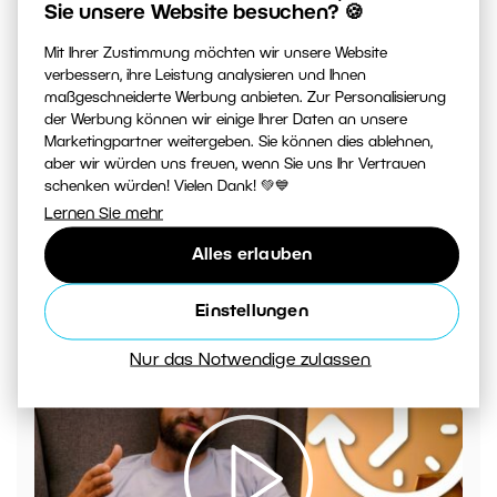
Sie unsere Website besuchen? 🍪
VIDEO: Welche Verschlussmodi gibt es?
Mit Ihrer Zustimmung möchten wir unsere Website
verbessern, ihre Leistung analysieren und Ihnen
maßgeschneiderte Werbung anbieten. Zur Personalisierung
der Werbung können wir einige Ihrer Daten an unsere
Marketingpartner weitergeben. Sie können dies ablehnen,
aber wir würden uns freuen, wenn Sie uns Ihr Vertrauen
schenken würden! Vielen Dank! 💚💙
Lernen Sie mehr
Alles erlauben
Einstellungen
Wie erstellt man ein Video in Zoner Studio – Teil 2
Nur das Notwendige zulassen