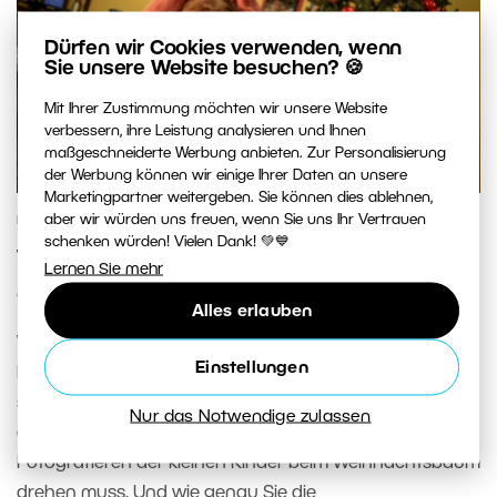
Dürfen wir Cookies verwenden, wenn
Sie unsere Website besuchen? 🍪
Mit Ihrer Zustimmung möchten wir unsere Website
verbessern, ihre Leistung analysieren und Ihnen
maßgeschneiderte Werbung anbieten. Zur Personalisierung
der Werbung können wir einige Ihrer Daten an unsere
Marketingpartner weitergeben. Sie können dies ablehnen,
aber wir würden uns freuen, wenn Sie uns Ihr Vertrauen
FOTOGENRES
schenken würden! Vielen Dank! 💚💙
Weihnachtliche Familienreportage –
Lernen Sie mehr
achten Sie auf Emotionen
Alles erlauben
Weihnachten ist für viele das schönste Fest des Jahres.
Einstellungen
Da die ganze Familie zusammenkommt, wäre es
schade, sie nicht zu dokumentieren. Ja, wir schreiben
Nur das Notwendige zulassen
absichtlich „dokumentieren“, da sich nicht alles nur ums
Fotografieren der kleinen Kinder beim Weihnachtsbaum
drehen muss. Und wie genau Sie die