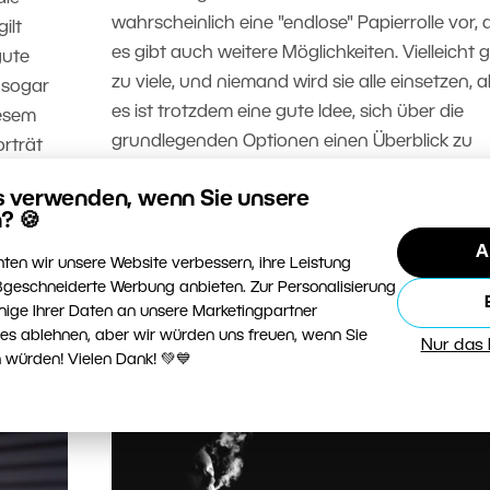
wahrscheinlich eine "endlose" Papierrolle vor, 
ilt
es gibt auch weitere Möglichkeiten. Vielleicht g
gute
zu viele, und niemand wird sie alle einsetzen, 
 sogar
es ist trotzdem eine gute Idee, sich über die
iesem
grundlegenden Optionen einen Überblick zu
orträt
verschaffen, damit Sie wissen, wonach Sie gre
sind,
s verwenden, wenn Sie unsere
müssen.
und was
? 🍪
ät mit
WEITERLESEN
A
kauft.
ten wir unsere Website verbessern, ihre Leistung
geschneiderte Werbung anbieten. Zur Personalisierung
nige Ihrer Daten an unsere Marketingpartner
ies ablehnen, aber wir würden uns freuen, wenn Sie
Nur das
 würden! Vielen Dank! 💚💙