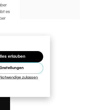
aber
ibt es
aber
ifen
lles erlauben
Einstellungen
 Notwendige zulassen