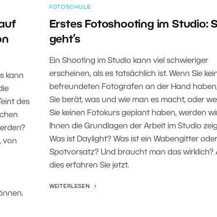
FOTOSCHULE
auf
Erstes Fotoshooting im Studio: 
on
geht’s
Ein Shooting im Studio kann viel schwieriger
erscheinen, als es tatsächlich ist. Wenn Sie kei
ds kann
befreundeten Fotografen an der Hand haben,
die
Sie berät, was und wie man es macht, oder w
eint des
Sie keinen Fotokurs geplant haben, werden wi
ichen
Ihnen die Grundlagen der Arbeit im Studio zei
werden?
Was ist Daylight? Was ist ein Wabengitter oder
, von
Spotvorsatz? Und braucht man das wirklich? A
dies erfahren Sie jetzt.
WEITERLESEN
önnen.