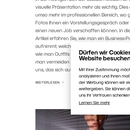
visuelle Präsentation mehr als wichtig. Dies g
umso mehr im professionellen Bereich, wo 
Fotos Ihnen ein Vorstellungsgespräch oder
einen neuen Job verschaffen können. In d
Artikel erfahren Sie, wie man ein Business-P
aufnimmt, welche Requisiten zu verwenden 
Dürfen wir Cookie
wie man Outfits auswählt und kombiniert 
Website besuchen
man vermeiden sollte. Erstellen Sie ein Portr
uns, das sich auf dem Arbeitsmarkt gut ver
Mit Ihrer Zustimmung möch
analysieren und Ihnen maß
der Werbung können wir ei
WEITERLESEN
weitergeben. Sie können d
uns Ihr Vertrauen schenken
Lernen Sie mehr