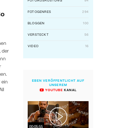
FOTOAUSRÜSTUNG
84
FOTOGENRES
294
So
BLOGGEN
100
VERSTECKT
56
nen
VIDEO
16
 der
enn
r
gen.
EBEN VERÖFFENTLICHT AUF
 ein
UNSEREM
ll
YOUTUBE
KANAL
00:05:55