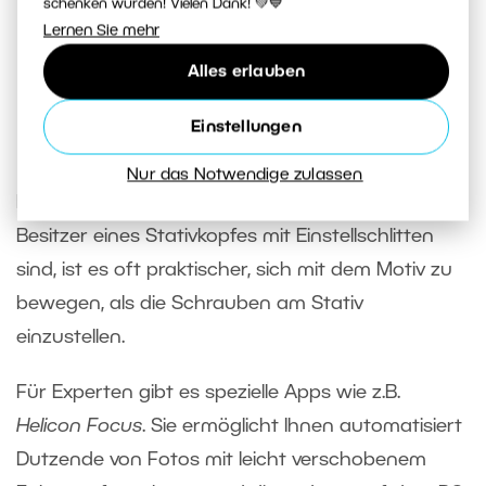
schenken würden! Vielen Dank! 💚💙
Sesam wird zum Fotografieren auf schwarzem Stoff
Lernen Sie mehr
verteilt, dahinter ein Blitz mit Diffusor/einer Mini-Softbox.
Das Fotografieren kann sowohl von der Kamera als auch
Alles erlauben
vom Laptop gesteuert werden. Eine Taschenlampe für
Einstellungen
eine einfachere Fokussierung liegt bereit.
Nur das Notwendige zulassen
Für diejenigen von uns, die keine glücklichen
Besitzer eines Stativkopfes mit Einstellschlitten
sind, ist es oft praktischer, sich mit dem Motiv zu
bewegen, als die Schrauben am Stativ
einzustellen.
Für Experten gibt es spezielle Apps wie z.B.
Helicon Focus
. Sie ermöglicht Ihnen automatisiert
Dutzende von Fotos mit leicht verschobenem