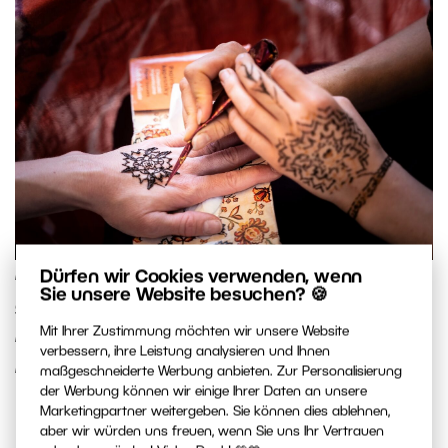
Denken Sie daran, den Fokus zu wechseln und im
Dürfen wir Cookies verwenden, wenn
Sie unsere Website besuchen? 🍪
gesamten Bericht Gesamtansichten,
Mit Ihrer Zustimmung möchten wir unsere Website
Halbansichten und Details zu fotografieren.
verbessern, ihre Leistung analysieren und Ihnen
Detailaufnahme von einem Tee-Festival. Sony A7III,
maßgeschneiderte Werbung anbieten. Zur Personalisierung
der Werbung können wir einige Ihrer Daten an unsere
Tamron 28-75 f/2,8, 1/1600 s, f/2,8, ISO 640, 75mm
Marketingpartner weitergeben. Sie können dies ablehnen,
aber wir würden uns freuen, wenn Sie uns Ihr Vertrauen