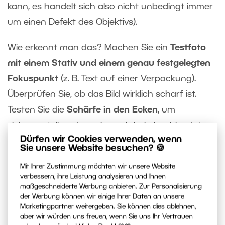
kann, es handelt sich also nicht unbedingt immer
um einen Defekt des Objektivs).
Wie erkennt man das? Machen Sie ein
Testfoto
mit einem Stativ und einem genau festgelegten
Fokuspunkt
(z. B. Text auf einer Verpackung).
Überprüfen Sie, ob das Bild wirklich scharf ist.
Testen Sie die
Schärfe in den Ecken
, um
sicherzustellen, dass sie auch bei abgeblendeter
Dürfen wir Cookies verwenden, wenn
Blende nicht extrem weich ist. Achten Sie auch
Sie unsere Website besuchen? 🍪
darauf, dass das Bild nicht „wabert“. Bei
Mit Ihrer Zustimmung möchten wir unsere Website
Detailaufnahmen, z. B. von Stoffen oder anderen
verbessern, ihre Leistung analysieren und Ihnen
feinen Strukturen, überprüfen Sie, ob das Objektiv
maßgeschneiderte Werbung anbieten. Zur Personalisierung
der Werbung können wir einige Ihrer Daten an unsere
Details gut wiedergibt.
Marketingpartner weitergeben. Sie können dies ablehnen,
aber wir würden uns freuen, wenn Sie uns Ihr Vertrauen