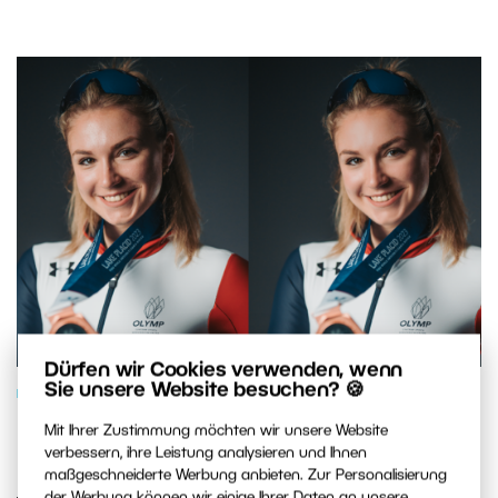
Dürfen wir Cookies verwenden, wenn
Sie unsere Website besuchen? 🍪
BILDVERARBEITUNG
Lernen Sie, wie man natürliche
Mit Ihrer Zustimmung möchten wir unsere Website
verbessern, ihre Leistung analysieren und Ihnen
Retusche vornimmt – mithilfe von
maßgeschneiderte Werbung anbieten. Zur Personalisierung