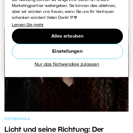
der Werbung können wir einige Ihrer Daten an unsere
Werkzeugen mit Frequenztrennung
Marketingpartner weitergeben. Sie können dies ablehnen,
aber wir würden uns freuen, wenn Sie uns Ihr Vertrauen
schenken würden! Vielen Dank! 💚💙
Lernen Sie mehr
Alles erlauben
Einstellungen
Nur das Notwendige zulassen
FOTOSCHULE
Licht und seine Richtung: Der