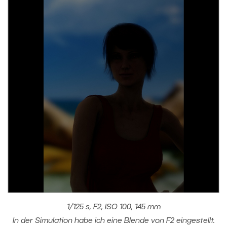
1/125 s, F2, ISO 100, 145 mm
In der Simulation habe ich eine Blende von F2 eingestellt.