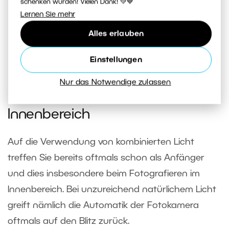
schenken würden! Vielen Dank! 💚💙
1/125 s, F2.8, ISO 100, 200 mm
Lernen Sie mehr
Die gleichen Bedingungen wie im vorigen Beispiel. Ich habe
jetzt zusätzlich den Studioblitz mit einem CTO Filter
Alles erlauben
verwendet. Das Model wird jetzt perfekt beleuchtet. Die
Einstellungen
Augen sind aufgrund der Softbox lebendiger.
Nur das Notwendige zulassen
Kombiniertes Licht im
Innenbereich
Auf die Verwendung von kombinierten Licht
treffen Sie bereits oftmals schon als Anfänger
und dies insbesondere beim Fotografieren im
Innenbereich. Bei unzureichend natürlichem Licht
greift nämlich die Automatik der Fotokamera
oftmals auf den Blitz zurück.