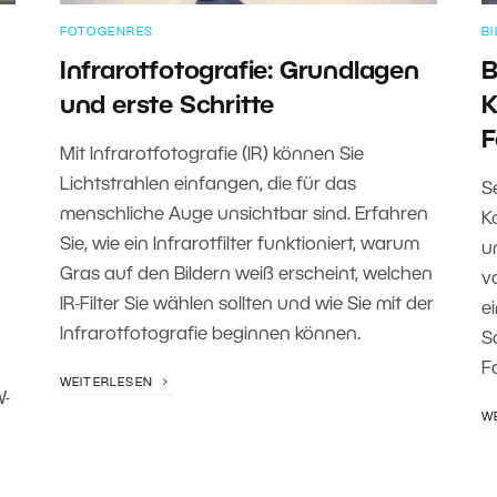
FOTOGENRES
B
Infrarotfotografie: Grundlagen
B
und erste Schritte
K
F
Mit Infrarotfotografie (IR) können Sie
Lichtstrahlen einfangen, die für das
S
menschliche Auge unsichtbar sind. Erfahren
K
Sie, wie ein Infrarotfilter funktioniert, warum
u
Gras auf den Bildern weiß erscheint, welchen
v
IR-Filter Sie wählen sollten und wie Sie mit der
e
Infrarotfotografie beginnen können.
S
F
WEITERLESEN
W-
W