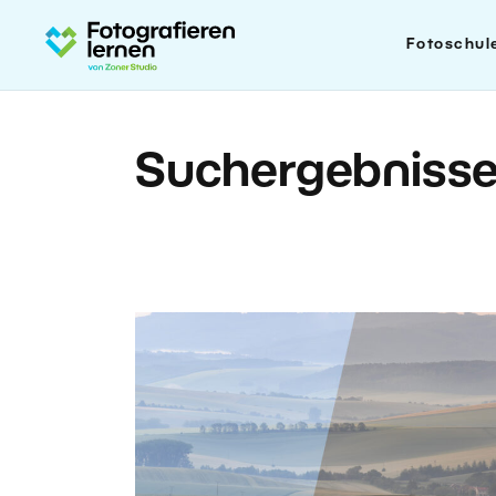
Fotoschul
Suchergebniss