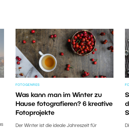
FOTOGENRES
F
Was kann man im Winter zu
S
Hause fotografieren? 6 kreative
d
Fotoprojekte
S
u
as
Der Winter ist die ideale Jahreszeit für
D