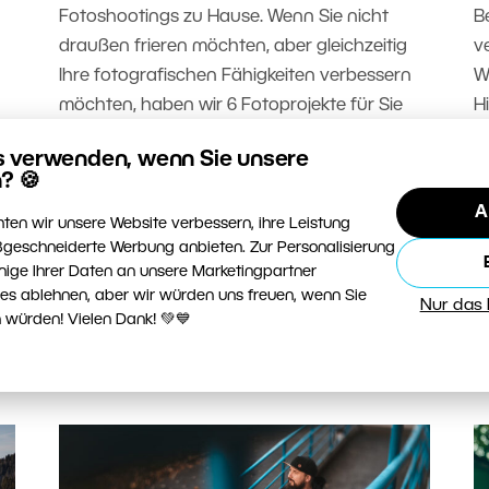
Fotoshootings zu Hause. Wenn Sie nicht
B
draußen frieren möchten, aber gleichzeitig
v
Ihre fotografischen Fähigkeiten verbessern
W
möchten, haben wir 6 Fotoprojekte für Sie
H
r
vorbereitet, die Sie direkt in Ihrem
h
s verwenden, wenn Sie unsere
Wohnzimmer umsetzen können.
L
? 🍪
d
A
WEITERLESEN
d
ten wir unsere Website verbessern, ihre Leistung
ne
geschneiderte Werbung anbieten. Zur Personalisierung
e
nige Ihrer Daten an unsere Marketingpartner
ies ablehnen, aber wir würden uns freuen, wenn Sie
W
Nur das
 würden! Vielen Dank! 💚💙