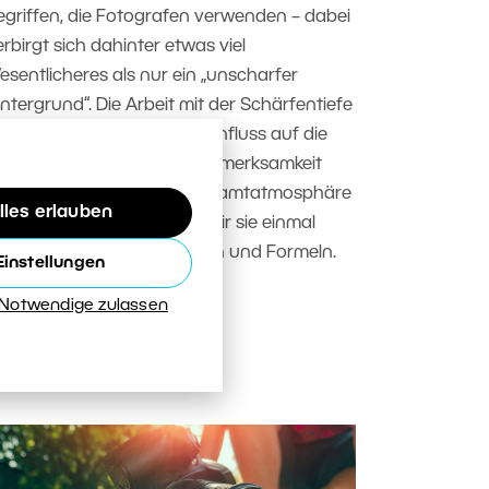
egriffen, die Fotografen verwenden – dabei
erbirgt sich dahinter etwas viel
esentlicheres als nur ein „unscharfer
intergrund“. Die Arbeit mit der Schärfentiefe
at einen entscheidenden Einfluss auf die
esbarkeit des Bildes, die Aufmerksamkeit
es Betrachters und die Gesamtatmosphäre
lles erlauben
er Fotografie. Betrachten wir sie einmal
twas anders als mit Tabellen und Formeln.
Einstellungen
EITERLESEN
 Notwendige zulassen