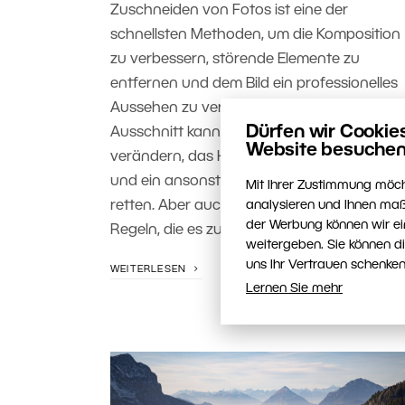
Zuschneiden von Fotos ist eine der
schnellsten Methoden, um die Komposition
zu verbessern, störende Elemente zu
entfernen und dem Bild ein professionelles
Aussehen zu verleihen. Ein richtig gewählte
Dürfen wir Cookie
Ausschnitt kann das Seitenverhältnis
Website besuchen
verändern, das Hauptmotiv hervorheben
und ein ansonsten durchschnittliches Bild
Mit Ihrer Zustimmung möch
retten. Aber auch das Zuschneiden hat sei
analysieren und Ihnen maß
der Werbung können wir ei
Regeln, die es zu wissen lohnt.
weitergeben. Sie können d
uns Ihr Vertrauen schenken
WEITERLESEN
Lernen Sie mehr