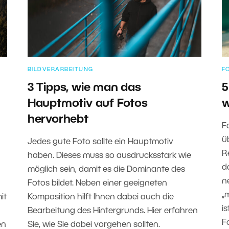
BILDVERARBEITUNG
F
3 Tipps, wie man das
5
Hauptmotiv auf Fotos
w
hervorhebt
F
ü
Jedes gute Foto sollte ein Hauptmotiv
R
haben. Dieses muss so ausdrucksstark wie
d
möglich sein, damit es die Dominante des
n
Fotos bildet. Neben einer geeigneten
„
it
Komposition hilft Ihnen dabei auch die
i
Bearbeitung des Hintergrunds. Hier erfahren
F
en
Sie, wie Sie dabei vorgehen sollten.