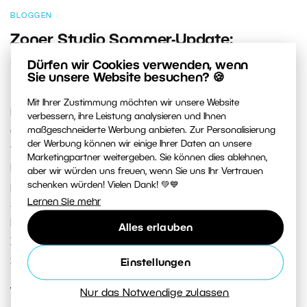
BLOGGEN
Zoner Studio Sommer-Update:
Schnellere Arbeit, mehr Zeit zum
Dürfen wir Cookies verwenden, wenn
Sie unsere Website besuchen? 🍪
Fotografieren
Mit Ihrer Zustimmung möchten wir unsere Website
Die neue Version von Zoner Studio konzentriert sich auf
verbessern, ihre Leistung analysieren und Ihnen
maßgeschneiderte Werbung anbieten. Zur Personalisierung
die Herausforderungen, denen Fotografen bei ihrer
der Werbung können wir einige Ihrer Daten an unsere
täglichen Arbeit begegnen. Sie bietet neue
Marketingpartner weitergeben. Sie können dies ablehnen,
Möglichkeiten zum Zusammenfügen von Fotos, eine
aber wir würden uns freuen, wenn Sie uns Ihr Vertrauen
schenken würden! Vielen Dank! 💚💙
präzisere Bearbeitung von Bildserien, eine schnellere
Lernen Sie mehr
Suche sowie eine einfachere Bildbearbeitung. Das
Ergebnis ist ein effizienterer Workflow und weniger
Alles erlauben
Zeitaufwand für die Organisation oder das Wechseln
zwischen verschiedenen Werkzeugen.
Einstellungen
WEITERLESEN
Nur das Notwendige zulassen