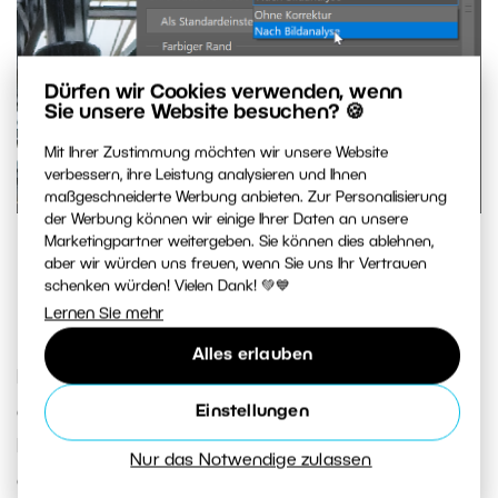
Dürfen wir Cookies verwenden, wenn
Sie unsere Website besuchen? 🍪
Mit Ihrer Zustimmung möchten wir unsere Website
verbessern, ihre Leistung analysieren und Ihnen
maßgeschneiderte Werbung anbieten. Zur Personalisierung
der Werbung können wir einige Ihrer Daten an unsere
Wählen Sie Nach Bildanalyse, um chromatische
Marketingpartner weitergeben. Sie können dies ablehnen,
Fehler automatisch zu erkennen und zu
aber wir würden uns freuen, wenn Sie uns Ihr Vertrauen
schenken würden! Vielen Dank! 💚💙
korrigieren.
Lernen Sie mehr
Alles erlauben
Es kann sein, dass Sie auch nach der Anwendung
der automatischen Korrekturen nicht mit den
Einstellungen
Ergebnissen zufrieden sind. Für solche Fälle gibt
Nur das Notwendige zulassen
es Korrekturen für den
Farbigen Rand
und im