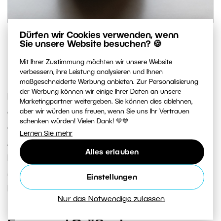
Dürfen wir Cookies verwenden, wenn
Beispielaufnahme, bei der ich einen schwarzen
Sie unsere Website besuchen? 🍪
Faltreflektor verwendet habe. Bei diesem Lichttyp
Mit Ihrer Zustimmung möchten wir unsere Website
(Gegenlicht) ist die Verwendung kontraproduktiv.
verbessern, ihre Leistung analysieren und Ihnen
maßgeschneiderte Werbung anbieten. Zur Personalisierung
der Werbung können wir einige Ihrer Daten an unsere
Durch das häufige Falten der Faltreflektoren
Marketingpartner weitergeben. Sie können dies ablehnen,
entstehen auf der Oberfläche Rillen. Bei der
aber wir würden uns freuen, wenn Sie uns Ihr Vertrauen
schenken würden! Vielen Dank! 💚💙
gewöhnlichen Nutzung sollte dies jedoch keine
Lernen Sie mehr
Auswirkung auf die Qualität des reflektierten
Alles erlauben
Lichts haben. Probleme werden Sie hingegen
möglicherweise bei günstigeren Produkten haben,
Einstellungen
bei den die Oberfläche abplatzt.
Nur das Notwendige zulassen