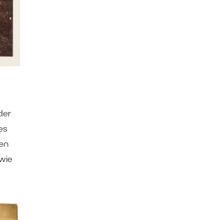
der
es
gen
 wie