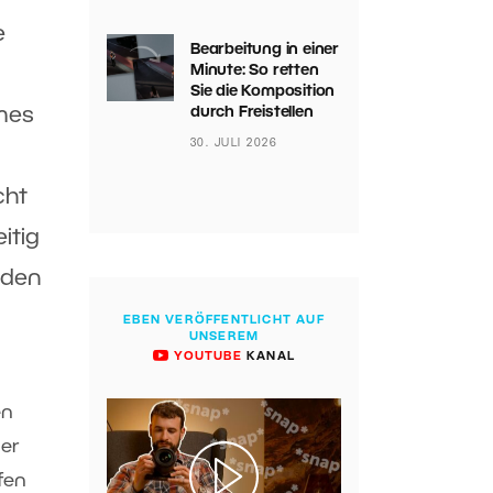
e
Bearbeitung in einer
Minute: So retten
Sie die Komposition
durch Freistellen
ames
30. JULI 2026
cht
itig
nden
EBEN VERÖFFENTLICHT AUF
UNSEREM
YOUTUBE
KANAL
en
der
fen