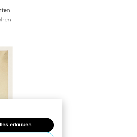
hten
schen
lles erlauben