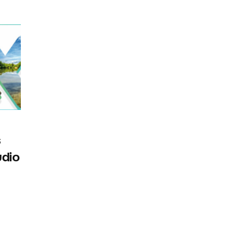
s
udio