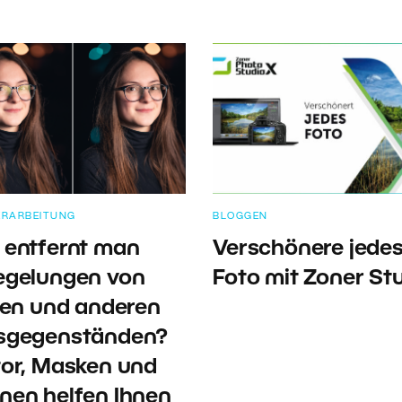
ERARBEITUNG
BLOGGEN
 entfernt man
Verschönere jede
egelungen von
Foto mit Zoner St
llen und anderen
sgegenständen?
tor, Masken und
nen helfen Ihnen