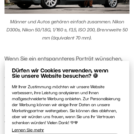
Männer und Autos gehören einfach zusammen. Nikon
D300s, Nikon 50/1.8G, 1/160 s, f3,5, ISO 200, Brennweite 50
mm (äquivalent 70 mm).
Wenn Sie ein entspannteres Porträt wünschen,
lehnen Sie das Model an die Wand. Wände sind
Dürfen wir Cookies verwenden, wenn
Sie unsere Website besuchen? 🍪
ein gutes Hilfsmittel. Alternativ können Sie ihn auf
einem Bein stehen lassen und das andere beugen
Mit Ihrer Zustimmung möchten wir unsere Website
verbessern, ihre Leistung analysieren und Ihnen
und an die Wand lehnen. Eine solche Aufnahme
maßgeschneiderte Werbung anbieten. Zur Personalisierung
kann aus jedem Winkel aufgenommen werden.
der Werbung können wir einige Ihrer Daten an unsere
Marketingpartner weitergeben. Sie können dies ablehnen,
Alternativ kann er sich mit einem Arm an die
aber wir würden uns freuen, wenn Sie uns Ihr Vertrauen
schenken würden! Vielen Dank! 💚💙
Wand lehnen.
Lernen Sie mehr