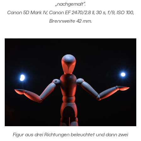
„nachgemalt“.
Canon 5D Mark IV, Canon EF 24-70/2.8 II, 30 s, f/9, ISO 100,
Brennweite 42 mm.
Figur aus drei Richtungen beleuchtet und dann zwei