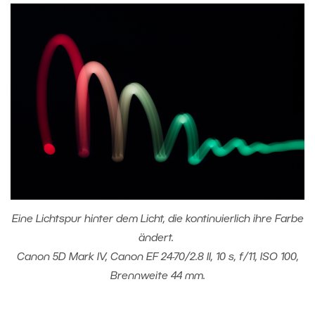
Eine Lichtspur hinter dem Licht, die kontinuierlich ihre Farbe
ändert.
Canon 5D Mark IV, Canon EF 24-70/2.8 II, 10 s, f/11, ISO 100,
Brennweite 44 mm.