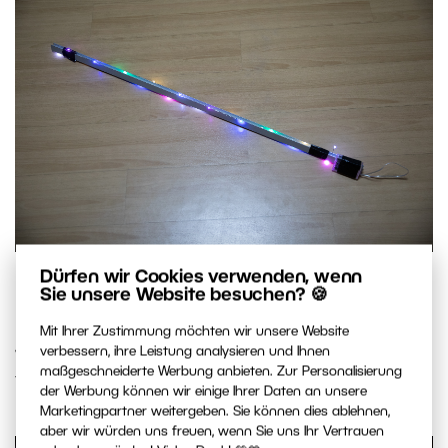
Dürfen wir Cookies verwenden, wenn
Komplexere Lichtquelle – auf einen Stab geklebte Lichter.
Sie unsere Website besuchen? 🍪
Mit Ihrer Zustimmung möchten wir unsere Website
Jetzt ist es viel einfacher, den Raum mit Linien zu
verbessern, ihre Leistung analysieren und Ihnen
maßgeschneiderte Werbung anbieten. Zur Personalisierung
füllen:
der Werbung können wir einige Ihrer Daten an unsere
Marketingpartner weitergeben. Sie können dies ablehnen,
aber wir würden uns freuen, wenn Sie uns Ihr Vertrauen