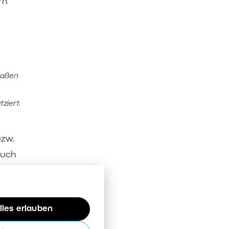
rn
maßen
ziert.
bzw.
auch
lles erlauben