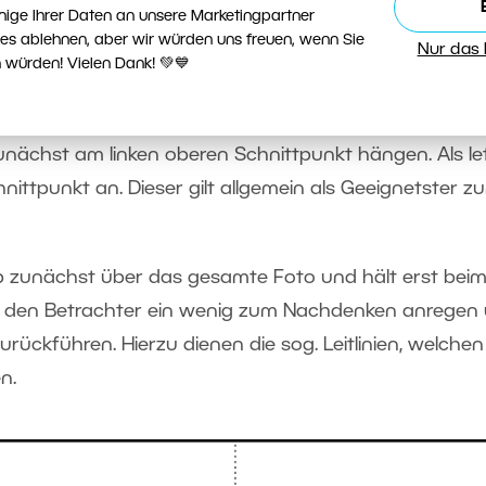
nige Ihrer Daten an unsere Marketingpartner
chnittpunkte man das Hauptmotiv platziert, sollte ma
ies ablehnen, aber wir würden uns freuen, wenn Sie
Nur das
er westlichen Zivilisation gelesen wird. Nicht nur Texte
 würden! Vielen Dank! 💚💙
n links nach rechts sowie von oben nach unten geles
 zunächst am linken oberen Schnittpunkt hängen. Als le
ittpunkt an. Dieser gilt allgemein als Geeignetster z
halb zunächst über das gesamte Foto und hält erst bei
e den Betrachter ein wenig zum Nachdenken anregen
ückführen. Hierzu dienen die sog. Leitlinien, welchen
n.