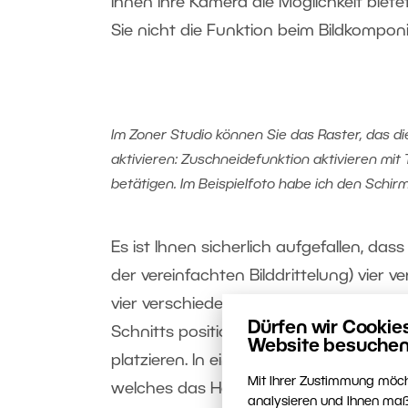
Ihnen Ihre Kamera die Möglichkeit biete
Sie nicht die Funktion beim Bildkompon
Im Zoner Studio können Sie das Raster, das di
aktivieren: Zuschneidefunktion aktivieren mit
betätigen. Im Beispielfoto habe ich den Schirm
Es ist Ihnen sicherlich aufgefallen, da
der vereinfachten Bilddrittelung) vier
vier verschiedene Optionen, wo Sie Ih
Dürfen wir Cookie
Schnitts positionieren können. Im Idea
Website besuchen
platzieren. In einem weiteren platziere
Mit Ihrer Zustimmung möch
welches das Hauptmotiv optisch ausbal
analysieren und Ihnen maß