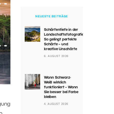
NEUESTE BEITRÄGE
Schärfentiefe in der
Landschaftsfotografie:
So gelingt perfekte
Schärfe – und
kreative Unschärfe
6. AUGUST 2026
Wann Schwarz-
Weiß wirklich
funktioniert – Wann
Sie besser bei Farbe
bleiben
ügung
4. AUGUST 2026
n