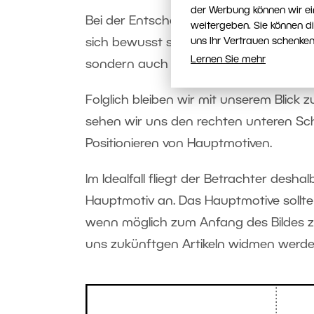
der Werbung können wir ei
Bei der Entscheidung, in welchen der S
weitergeben. Sie können d
sich bewusst sein, auf welche Weise in d
uns Ihr Vertrauen schenken
Lernen Sie mehr
sondern auch Bilder werden bei uns vo
Folglich bleiben wir mit unserem Blick
sehen wir uns den rechten unteren Schn
Positionieren von Hauptmotiven.
Im Idealfall fliegt der Betrachter des
Hauptmotiv an. Das Hauptmotive sollt
wenn möglich zum Anfang des Bildes zur
uns zukünftgen Artikeln widmen werde