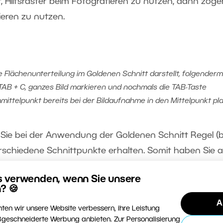
t, Hilfsraster beim Fotografieren zu nutzen, dann zöge
ieren zu nutzen.
e Flächenunterteilung im Goldenen Schnitt darstellt, folgender
 TAB + C, ganzes Bild markieren und nochmals die TAB-Taste
mittelpunkt bereits bei der Bildaufnahme in den Mittelpunkt plat
ss Sie bei der Anwendung der Goldenen Schnitt Regel (
 verschiedene Schnittpunkte erhalten. Somit haben Sie 
r Hauptmotiv unter Einhaltung der Regel des Goldenen
s verwenden, wenn Sie unsere
lfall können Sie das Hauptmotiv in einem Schnittpunkt
? 🍪
n Sie zum Beispiel ein Nebenmotiv im Hintergrund,
A
ten wir unsere Website verbessern, ihre Leistung
anciert.
geschneiderte Werbung anbieten. Zur Personalisierung