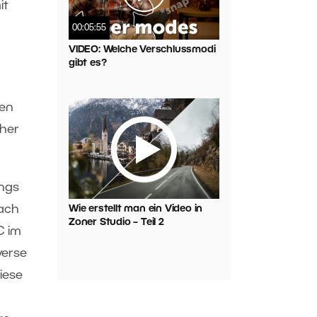
it
00:05:55
VIDEO: Welche Verschlussmodi
gibt es?
den
cher
angs
fach
Wie erstellt man ein Video in
Zoner Studio – Teil 2
C im
verse
iese