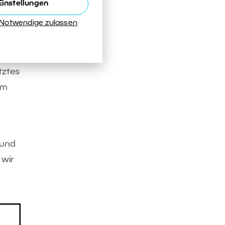
Einstellungen
n
 Notwendige zulassen
,
en.
tztes
um
m
 und
 wir