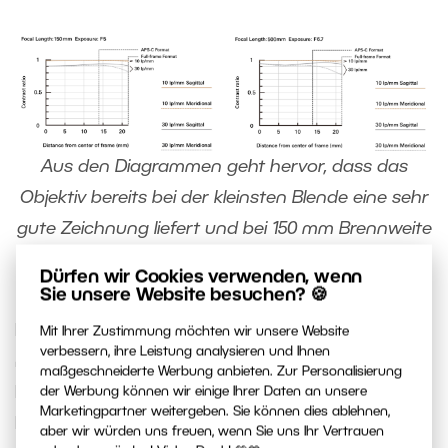
Aus den Diagrammen geht hervor, dass das
Objektiv bereits bei der kleinsten Blende eine sehr
gute Zeichnung liefert und bei 150 mm Brennweite
noch etwas besser sein sollte.
Dürfen wir Cookies verwenden, wenn
Sie unsere Website besuchen? 🍪
Bei den Schärfetests hat sich das Tamron 150-500
Mit Ihrer Zustimmung möchten wir unsere Website
verbessern, ihre Leistung analysieren und Ihnen
mm als sehr gut erwiesen. Ich habe das Objektiv
maßgeschneiderte Werbung anbieten. Zur Personalisierung
bei drei Brennweiten getestet. Bei 150 mm
der Werbung können wir einige Ihrer Daten an unsere
Marketingpartner weitergeben. Sie können dies ablehnen,
Brennweite sind die Ränder der Bilder etwas
aber wir würden uns freuen, wenn Sie uns Ihr Vertrauen