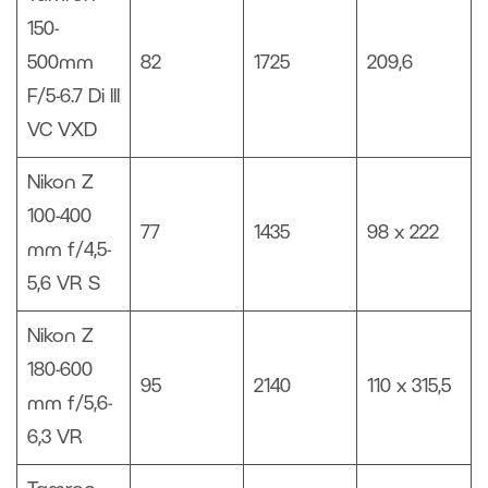
150-
500mm
82
1725
209,6
F/5-6.7 Di III
VC VXD
Nikon Z
100-400
77
1435
98 x 222
mm f/4,5-
5,6 VR S
Nikon Z
180-600
95
2140
110 x 315,5
mm f/5,6-
6,3 VR