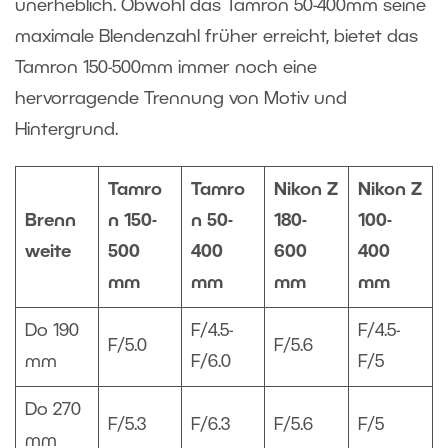
unerheblich. Obwohl das Tamron 50-400mm seine
maximale Blendenzahl früher erreicht, bietet das
Tamron 150-500mm immer noch eine
hervorragende Trennung von Motiv und
Hintergrund.
Tamro
Tamro
Nikon Z
Nikon Z
Brenn
n 150-
n 50-
180-
100-
weite
500
400
600
400
mm
mm
mm
mm
Do 190
F/4.5-
F/4.5-
F/5.0
F/5.6
mm
F/6.0
F/5
Do 270
F/5.3
F/6.3
F/5.6
F/5
mm