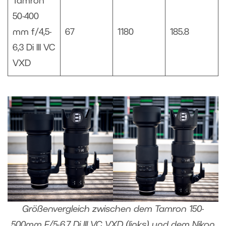
Tamron
50-400
mm f/4,5-
67
1180
185.8
6,3 Di III VC
VXD
Größenvergleich zwischen dem Tamron 150-
500mm F/5-6.7 Di III VC VXD (links) und dem Nikon