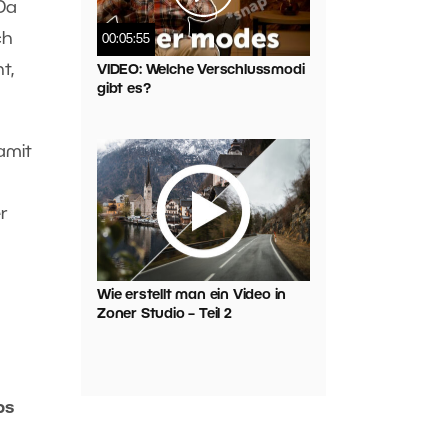
Da
ch
00:05:55
t,
VIDEO: Welche Verschlussmodi
gibt es?
amit
r
Wie erstellt man ein Video in
Zoner Studio – Teil 2
ps