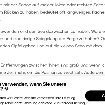
t, mit der Sonne auf meiner linken oder rechten Seite
im Rücken
zu haben,
bedeutet
oft langweiliges,
flache
.
zuzuwenden und den See dazwischen zu haben. Wäre e
en und eine riesige Spiegelung der Berge zu haben? O
genden Gipfel gehen und auf die kleinen Seen mit dem
ie Entfernungen zwischen ihnen sind groß, und wenn i
ine Zeit mehr, um die Position zu wechseln. Außerdem
unbekanntem Gelände in den Bergen herumzuwandern, 
s verwenden, wenn Sie unsere
cherchen durchzuführen.
? 🍪
A
ten wir unsere Website verbessern, ihre Leistung
geschneiderte Werbung anbieten. Zur Personalisierung