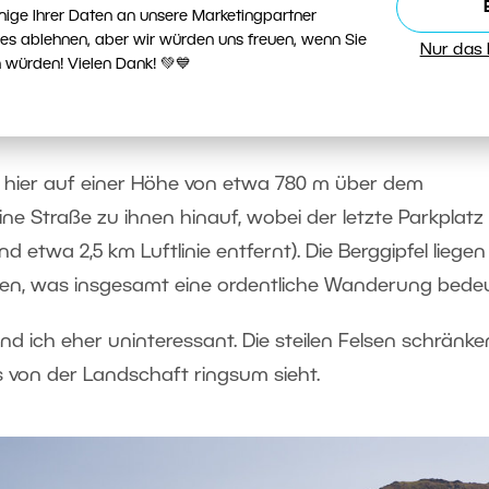
nige Ihrer Daten an unsere Marketingpartner
ies ablehnen, aber wir würden uns freuen, wenn Sie
Nur das
or einen Spaziergang wie ein gewöhnlicher Tourist
 würden! Vielen Dank! 💚💙
telle zum Fotografieren, spaziere ein wenig durch die
 Licht an.
t hier auf einer Höhe von etwa 780 m über dem
ine Straße zu ihnen hinauf, wobei der letzte Parkplatz
 etwa 2,5 km Luftlinie entfernt). Die Berggipfel liegen
en, was insgesamt eine ordentliche Wanderung bedeu
d ich eher uninteressant. Die steilen Felsen schränke
s von der Landschaft ringsum sieht.