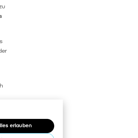
 zu
s
s
der
ch
daher
lles erlauben