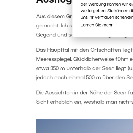
Ausflug am Vortag
der Werbung können wir ei
weitergeben. Sie können d
Aus diesem Grund habe ich am Tag zuv
uns Ihr Vertrauen schenken
gemacht. Ich suche eine interessante S
Lernen Sie mehr
Gegend und sehe mir die Umgebung bei
Das Haupttal mit den Ortschaften lieg
Meeresspiegel. Glücklicherweise führt e
etwa 350 m unterhalb der Seen liegt (und
jedoch noch einmal 500 m über den Se
Die Aussichten in der Nähe der Seen fan
Sicht erheblich ein, weshalb man nicht