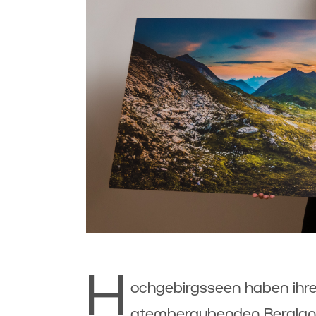
H
ochgebirgsseen
haben ihr
atemberaubenden
Bergla