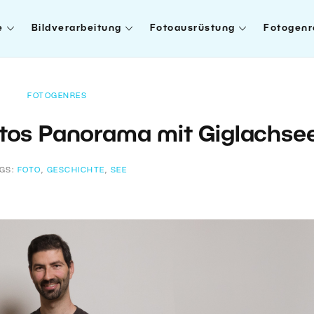
e
Bildverarbeitung
Fotoausrüstung
Fotogenr
FOTOGENRES
otos Panorama mit Giglachse
GS:
FOTO
,
GESCHICHTE
,
SEE