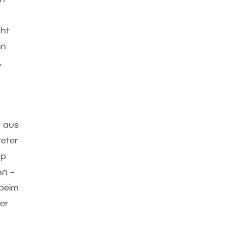
cht
in
,
t aus
teter
pp
nn –
 beim
er