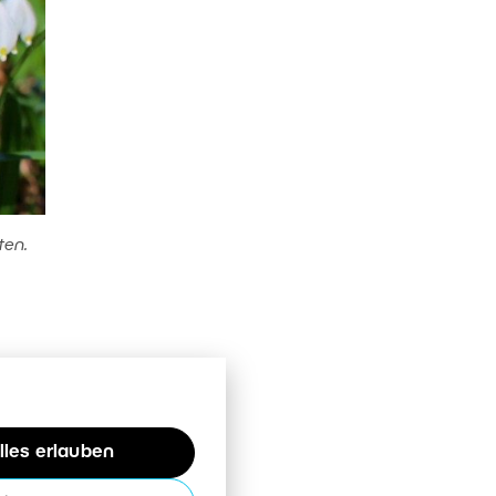
ten.
lles erlauben
ra