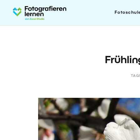
Fotoschul
Frühli
TAG