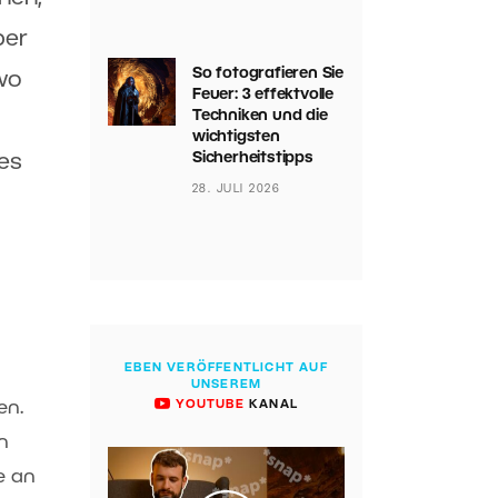
ber
So fotografieren Sie
wo
Feuer: 3 effektvolle
Techniken und die
wichtigsten
Sicherheitstipps
es
28. JULI 2026
EBEN VERÖFFENTLICHT AUF
UNSEREM
en.
YOUTUBE
KANAL
n
e an