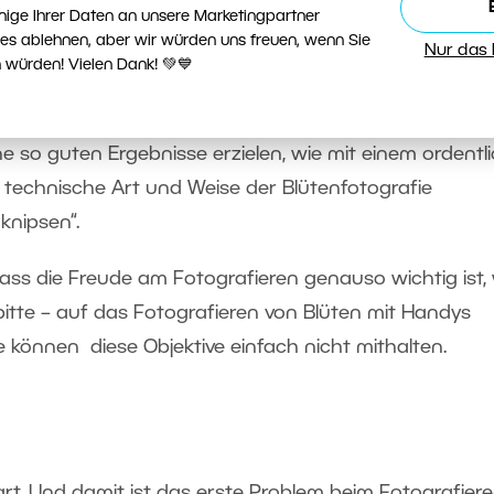
, ein spezielles
fixes Makroobjektiv
zu verwenden, abe
nige Ihrer Daten an unsere Marketingpartner
ies ablehnen, aber wir würden uns freuen, wenn Sie
Nur das
öchstwahrscheinlich
mit jedem gängigen Objektiv
,
 würden! Vielen Dank! 💚💙
weite (Zoom) und einer guten Lichtstärke, auskommen
de ich noch später ausführen. Mit einer billigeren K
ne so guten Ergebnisse erzielen, wie mit einem ordentl
e technische Art und Weise der Blütenfotografie
knipsen“.
ass die Freude am Fotografieren genauso wichtig ist,
– bitte – auf das Fotografieren von Blüten mit Handys
ie können diese Objektive einfach nicht mithalten.
art. Und damit ist das erste Problem beim Fotografier