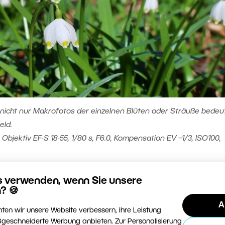
nicht nur Makrofotos der einzelnen Blüten oder Sträuße bedeu
eld.
bjektiv EF-S 18-55, 1/80 s, F6.0, Kompensation EV −1/3, ISO100,
s verwenden, wenn Sie unsere
E PASSENDE KAMERA?
? 🍪
A
ten wir unsere Website verbessern, ihre Leistung
 ob man für so eine Art von Fotografie die richtige Kame
geschneiderte Werbung anbieten. Zur Personalisierung