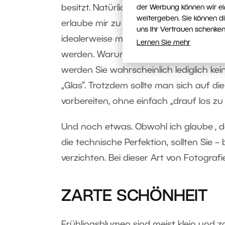
besitzt. Natürlich bietet sich an zu raten
der Werbung können wir ei
weitergeben. Sie können d
erlaube mir zu behaupten, dass Sie h
uns Ihr Vertrauen schenken
idealerweise mit einer längeren Brenn
Lernen Sie mehr
werden. Warum gerade mit solchen, wer
werden Sie wahrscheinlich lediglich kei
„Glas“. Trotzdem sollte man sich auf di
vorbereiten, ohne einfach „drauf los zu 
Und noch etwas. Obwohl ich glaube , d
die technische Perfektion, sollten Sie 
verzichten. Bei dieser Art von Fotograf
ZARTE SCHÖNHEIT
Frühlingsblumen sind meist klein und z