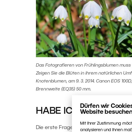
Das Fotografieren von Frühlingsblumen muss 
Zeigen Sie die Blüten in ihrem natürlichen Umf
Knotenblumen, am 9. 3. 2014. Canon EOS 100D, O
Brennweite (EQ35) 50 mm.
Dürfen wir Cookie
HABE ICH DAFÜR DI
Website besuchen
Mit Ihrer Zustimmung möch
Die erste Frage die jedem einfällt, ist,
analysieren und Ihnen maß