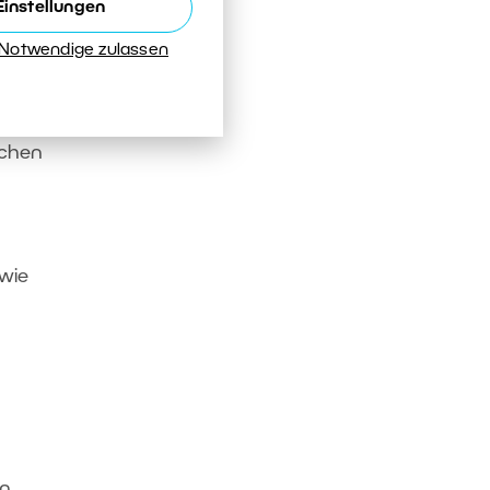
Einstellungen
r ich
 Notwendige zulassen
amera
ichen
 wie
en