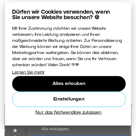
einfach die Anzahl der Fotos für diese Parameter
Dürfen wir Cookies verwenden, wenn
an – schon haben Sie den Überblick.
Sie unsere Website besuchen? 🍪
Mit Ihrer Zustimmung möchten wir unsere Website
Da die EXIF-Metadaten viel mehr Informationen
verbessern, ihre Leistung analysieren und Ihnen
enthalten, als standardmäßig angezeigt werden,
maßgeschneiderte Werbung anbieten. Zur Personalisierung
der Werbung können wir einige Ihrer Daten an unsere
können Sie auch weitere Parameter einblenden.
Marketingpartner weitergeben. Sie können dies ablehnen,
Klicken Sie auf die drei Punkte und wählen Sie
aber wir würden uns freuen, wenn Sie uns Ihr Vertrauen
schenken würden! Vielen Dank! 💚💙
Suchparameter konfiguerieren
. Markieren Sie
Lernen Sie mehr
anschließend alle Parameter, die für Sie wichtig
Alles erlauben
sind.
Einstellungen
Nur das Notwendige zulassen